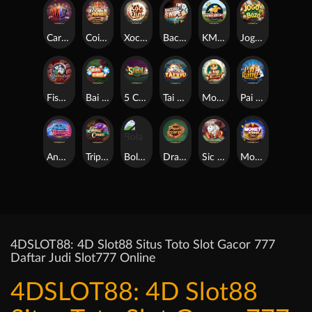
Cards Hi Lo
Coin Pusher
Xoc Dia Lightning
Baccarat: Swipe
KM Virtual Horse Racing
Jogo De Bozo
Fish Prawn Crab 2
Bai Cao
5 Card Poker
Tai Xiu
Monkey King Roulette
Pai Kang
Andar Bahar
Triple Chance
Bola Golek
Dragon Tiger 2
Sic Bo
Money Wheel Deluxe
4DSLOT88: 4D Slot88 Situs Toto Slot Gacor 777
Daftar Judi Slot777 Online
4DSLOT88: 4D Slot88