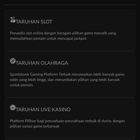
TARUHAN SLOT
Penyedia slot online dengan beragam pilihan game menarik yang
memudahkan pemain untuk mencapai jackpot
TARUHAN OLAHRAGA
Sportsbook Gaming Platform Terbaik menawarkan lebih banyak game,
odds yang lebih tinggi, dan menyediakan pilihan yang lebih banyak
untuk pemain.
TARUHAN LIVE KASINO
Platform Pilihan bagi perusahaan-perusahaan terbaik di dunia, dengan
pilihan variasi game terbanyak