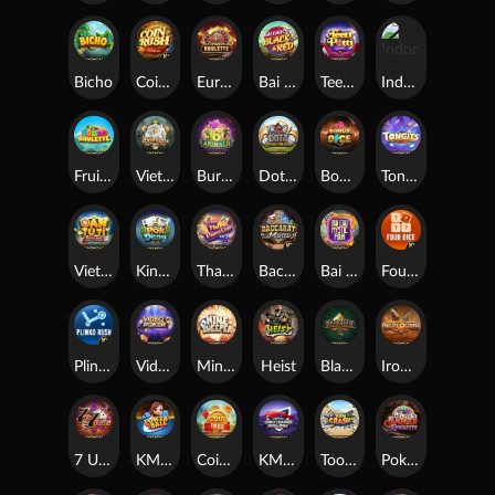
Bicho
Coin Rush Deluxe
European Roulette
Bai Cao Black & Red
Teen Patti Versus
Indonesian Animal Dice
Fruit Roulette
Vietnam Fish Prawn Crab
Burmese 6 Animals
Dota Hi-Lo
Bonus Dice
Tongits
Vietnam Rock Paper Scissors
Kingmaker Pok Deng
Thai Fish Prawn Crab GO!
Baccarat: Multi
Bai Cao Mystic Four
Four Dice
Plinko Rush
Video Poker
Minesweeper
Heist
Blackjack
Iron Dome
7 Up 7 Down
KM Power Ball
Coin Toss
KM Virtual Greyhound Racing
Toon Crash
Poker Roulette