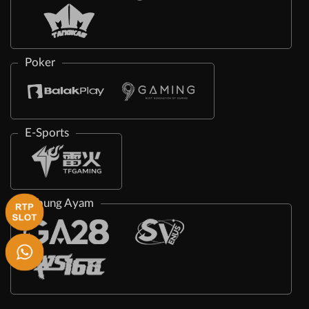
Poker
E-Sports
Sabung Ayam