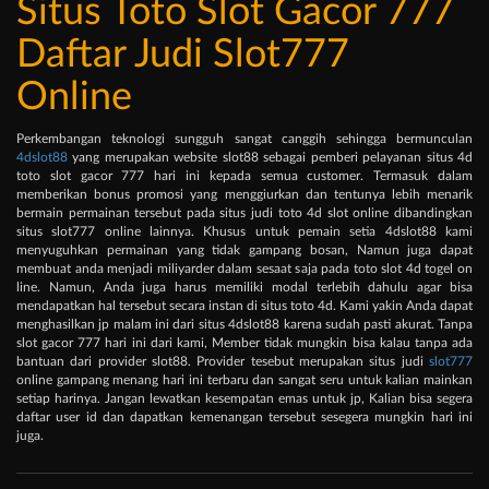
Situs Toto Slot Gacor 777
Daftar Judi Slot777
Online
Perkembangan teknologi sungguh sangat canggih sehingga bermunculan
4dslot88
yang merupakan website slot88 sebagai pemberi pelayanan situs 4d
toto slot gacor 777 hari ini kepada semua customer. Termasuk dalam
memberikan bonus promosi yang menggiurkan dan tentunya lebih menarik
bermain permainan tersebut pada situs judi toto 4d slot online dibandingkan
situs slot777 online lainnya. Khusus untuk pemain setia 4dslot88 kami
menyuguhkan permainan yang tidak gampang bosan, Namun juga dapat
membuat anda menjadi miliyarder dalam sesaat saja pada toto slot 4d togel on
line. Namun, Anda juga harus memiliki modal terlebih dahulu agar bisa
mendapatkan hal tersebut secara instan di situs toto 4d. Kami yakin Anda dapat
menghasilkan jp malam ini dari situs 4dslot88 karena sudah pasti akurat. Tanpa
slot gacor 777 hari ini dari kami, Member tidak mungkin bisa kalau tanpa ada
bantuan dari provider slot88. Provider tesebut merupakan situs judi
slot777
online gampang menang hari ini terbaru dan sangat seru untuk kalian mainkan
setiap harinya. Jangan lewatkan kesempatan emas untuk jp, Kalian bisa segera
daftar user id dan dapatkan kemenangan tersebut sesegera mungkin hari ini
juga.