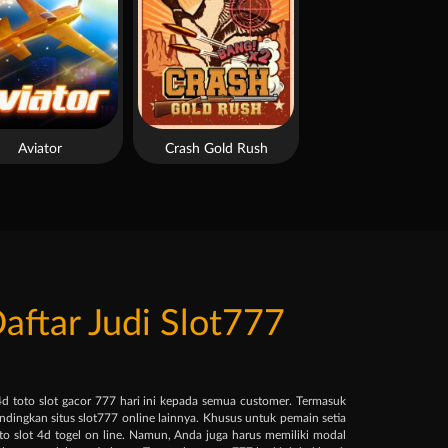
Aviator
Crash Gold Rush
aftar Judi Slot777
d toto slot gacor 777 hari ini kepada semua customer. Termasuk
dingkan situs slot777 online lainnya. Khusus untuk pemain setia
 slot 4d togel on line. Namun, Anda juga harus memiliki modal