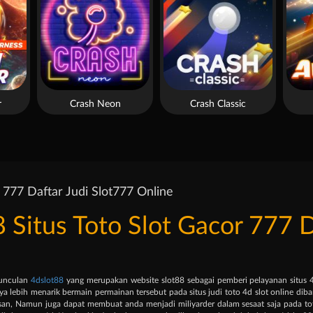
r
Crash Neon
Crash Classic
 777 Daftar Judi Slot777 Online
Situs Toto Slot Gacor 777 D
munculan
4dslot88
yang merupakan website slot88 sebagai pemberi pelayanan situs 4
ebih menarik bermain permainan tersebut pada situs judi toto 4d slot online diban
, Namun juga dapat membuat anda menjadi miliyarder dalam sesaat saja pada toto