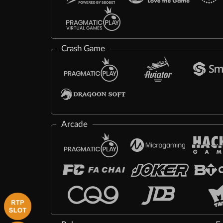
Crash Game
Arcade