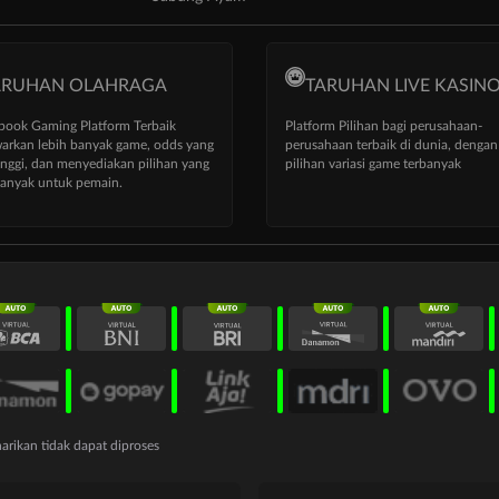
ARUHAN OLAHRAGA
TARUHAN LIVE KASIN
book Gaming Platform Terbaik
Platform Pilihan bagi perusahaan-
rkan lebih banyak game, odds yang
perusahaan terbaik di dunia, dengan
tinggi, dan menyediakan pilihan yang
pilihan variasi game terbanyak
banyak untuk pemain.
arikan tidak dapat diproses