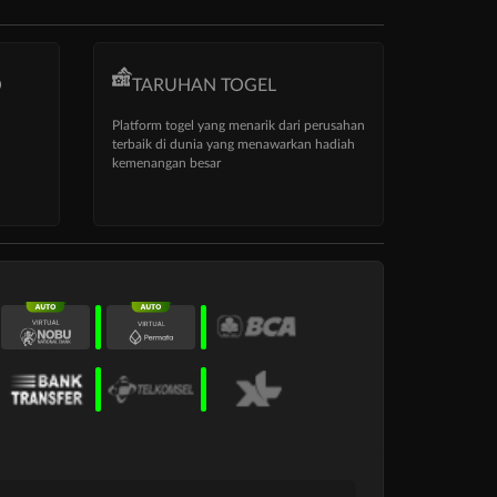
O
TARUHAN TOGEL
Platform togel yang menarik dari perusahan
terbaik di dunia yang menawarkan hadiah
kemenangan besar