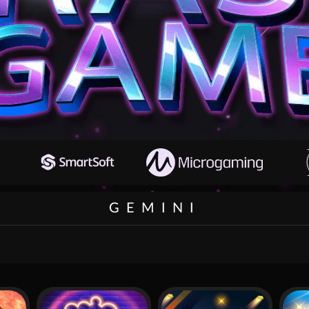
GEMINI