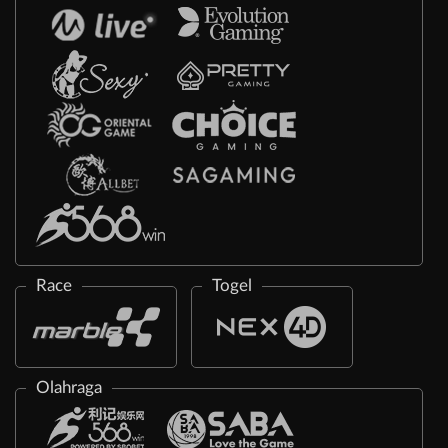
Race
Togel
Olahraga