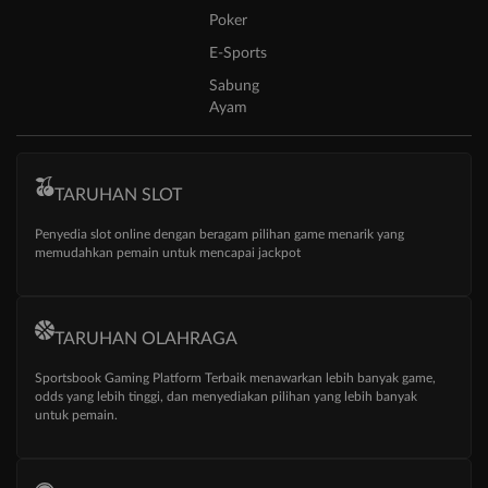
Poker
E-Sports
Sabung
Ayam
TARUHAN SLOT
Penyedia slot online dengan beragam pilihan game menarik yang
memudahkan pemain untuk mencapai jackpot
TARUHAN OLAHRAGA
Sportsbook Gaming Platform Terbaik menawarkan lebih banyak game,
odds yang lebih tinggi, dan menyediakan pilihan yang lebih banyak
untuk pemain.