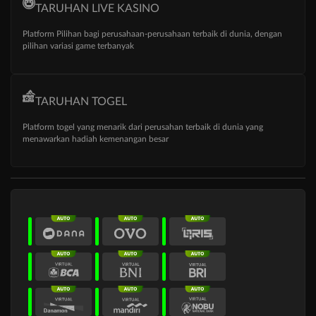
TARUHAN LIVE KASINO
Platform Pilihan bagi perusahaan-perusahaan terbaik di dunia, dengan
pilihan variasi game terbanyak
TARUHAN TOGEL
Platform togel yang menarik dari perusahan terbaik di dunia yang
menawarkan hadiah kemenangan besar