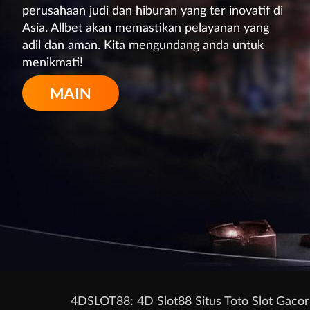
perusahaan judi dan hiburan yang ter inovatif di
Asia. Allbet akan memastikan pelayanan yang
adil dan aman. Kita mengundang anda untuk
menikmati!
MAIN
4DSLOT88: 4D Slot88 Situs Toto Slot Gacor