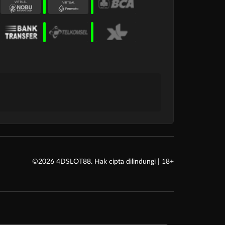
©2026 4DSLOT88. Hak cipta dilindungi | 18+