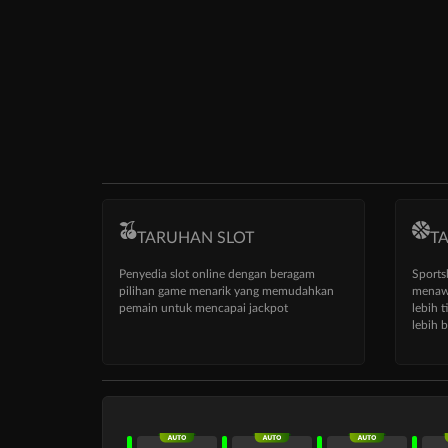
TARUHAN SLOT
T
Penyedia slot online dengan beragam
Sports
pilihan game menarik yang memudahkan
menawa
pemain untuk mencapai jackpot
lebih 
lebih 