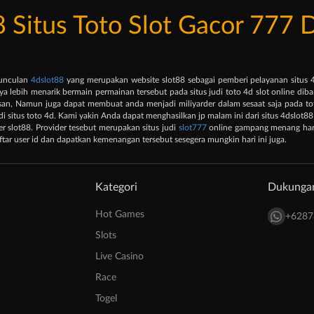
Situs Toto Slot Gacor 777 D
munculan
4dslot88
yang merupakan website slot88 sebagai pemberi pelayanan situs 4
ebih menarik bermain permainan tersebut pada situs judi toto 4d slot online diban
, Namun juga dapat membuat anda menjadi miliyarder dalam sesaat saja pada toto
i situs toto 4d. Kami yakin Anda dapat menghasilkan jp malam ini dari situs 4dslot88 
r slot88. Provider tesebut merupakan situs judi
slot777
online gampang menang hari 
tar user id dan dapatkan kemenangan tersebut sesegera mungkin hari ini juga.
Kategori
Dukunga
Hot Games
+6287
Slots
Live Casino
Race
Togel