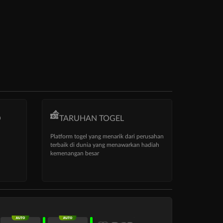
O
TARUHAN TOGEL
Platform togel yang menarik dari perusahan
terbaik di dunia yang menawarkan hadiah
kemenangan besar