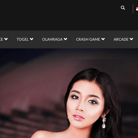
CE
TOGEL
OLAHRAGA
CRASH GAME
ARCADE