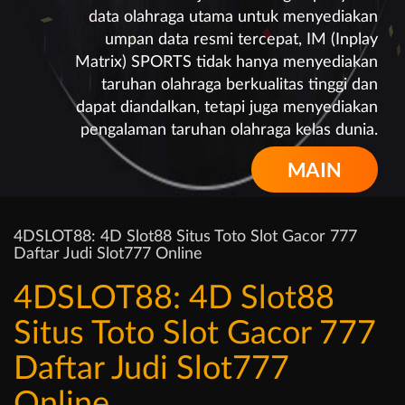
data olahraga utama untuk menyediakan
umpan data resmi tercepat, IM (Inplay
Matrix) SPORTS tidak hanya menyediakan
taruhan olahraga berkualitas tinggi dan
dapat diandalkan, tetapi juga menyediakan
pengalaman taruhan olahraga kelas dunia.
MAIN
4DSLOT88: 4D Slot88 Situs Toto Slot Gacor 777
Daftar Judi Slot777 Online
4DSLOT88: 4D Slot88
Situs Toto Slot Gacor 777
Daftar Judi Slot777
Online