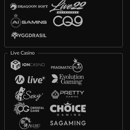
Live Casino