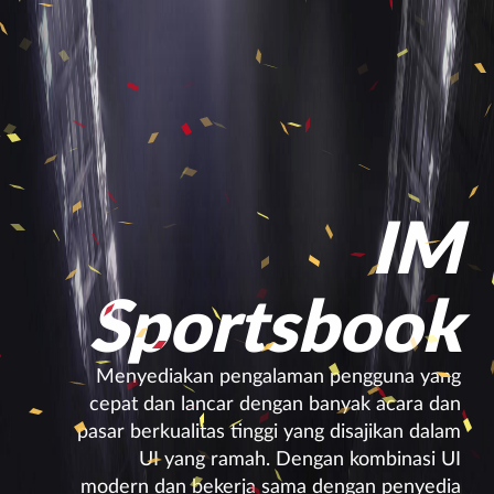
IM
Sportsbook
Menyediakan pengalaman pengguna yang
cepat dan lancar dengan banyak acara dan
pasar berkualitas tinggi yang disajikan dalam
UI yang ramah. Dengan kombinasi UI
modern dan bekerja sama dengan penyedia