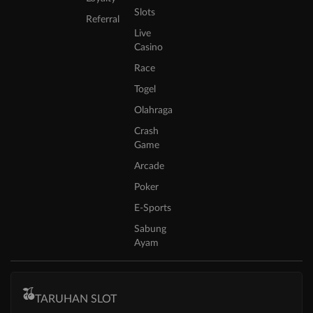
Slots
Referral
Live
Casino
Race
Togel
Olahraga
Crash
Game
Arcade
Poker
E-Sports
Sabung
Ayam
TARUHAN SLOT