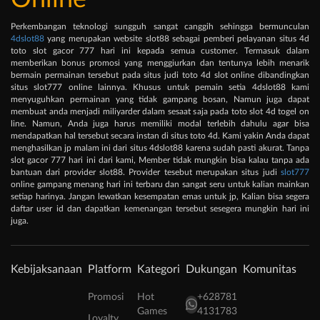
Perkembangan teknologi sungguh sangat canggih sehingga bermunculan
4dslot88
yang merupakan website slot88 sebagai pemberi pelayanan situs 4d
toto slot gacor 777 hari ini kepada semua customer. Termasuk dalam
memberikan bonus promosi yang menggiurkan dan tentunya lebih menarik
bermain permainan tersebut pada situs judi toto 4d slot online dibandingkan
situs slot777 online lainnya. Khusus untuk pemain setia 4dslot88 kami
menyuguhkan permainan yang tidak gampang bosan, Namun juga dapat
membuat anda menjadi miliyarder dalam sesaat saja pada toto slot 4d togel on
line. Namun, Anda juga harus memiliki modal terlebih dahulu agar bisa
mendapatkan hal tersebut secara instan di situs toto 4d. Kami yakin Anda dapat
menghasilkan jp malam ini dari situs 4dslot88 karena sudah pasti akurat. Tanpa
slot gacor 777 hari ini dari kami, Member tidak mungkin bisa kalau tanpa ada
bantuan dari provider slot88. Provider tesebut merupakan situs judi
slot777
online gampang menang hari ini terbaru dan sangat seru untuk kalian mainkan
setiap harinya. Jangan lewatkan kesempatan emas untuk jp, Kalian bisa segera
daftar user id dan dapatkan kemenangan tersebut sesegera mungkin hari ini
juga.
Kebijaksanaan
Platform
Kategori
Dukungan
Komunitas
Promosi
Hot
+628781
Games
4131783
Loyalty